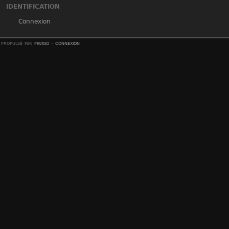
IDENTIFICATION
Connexion
propulsé par
piwigo
-
connexion