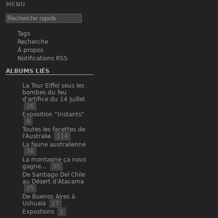
MENU
Tags
Recherche
À propos
Notifications RSS
ALBUMS LIÉS
La Tour Eiffel sous les
bombes du feu
d'artifice du 14 juillet
26
Exposition "Instants"
8
Toutes les facettes de
l'Australie
114
La faune australienne
76
La montagne ça nous
gagne...
30
De Santiago Del Chile
au Désert d'Atacama
25
De Buenos Aires à
Ushuaïa
27
Expostions
1