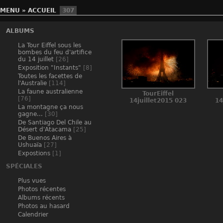
MENU
»
ACCUEIL
307
ALBUMS
La Tour Eiffel sous les
bombes du feu d'artifice
du 14 juillet
[26]
Exposition "Instants"
[8]
Toutes les facettes de
l'Australie
[114]
La faune australienne
TourEiffel
[76]
14juillet2015 023
14
La montagne ça nous
gagne...
[30]
De Santiago Del Chile au
Désert d'Atacama
[25]
De Buenos Aires à
Ushuaïa
[27]
Expostions
[1]
SPÉCIALES
Plus vues
Photos récentes
Albums récents
Photos au hasard
Calendrier