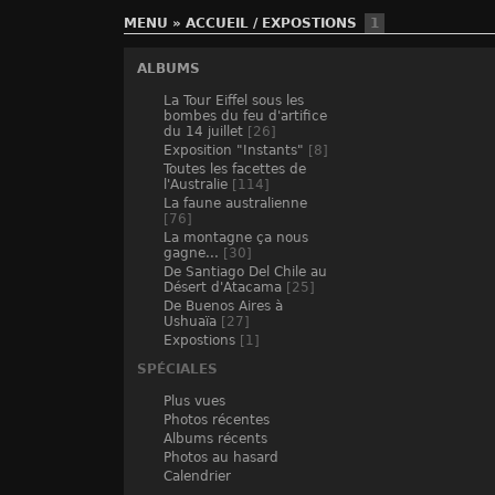
MENU
»
ACCUEIL
/
EXPOSTIONS
1
ALBUMS
La Tour Eiffel sous les
bombes du feu d'artifice
du 14 juillet
[26]
Exposition "Instants"
[8]
Toutes les facettes de
l'Australie
[114]
La faune australienne
[76]
La montagne ça nous
gagne...
[30]
De Santiago Del Chile au
Désert d'Atacama
[25]
De Buenos Aires à
Ushuaïa
[27]
Expostions
[1]
SPÉCIALES
Plus vues
Photos récentes
Albums récents
Photos au hasard
Calendrier