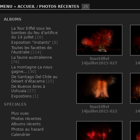
MENU
»
ACCUEIL
/
PHOTOS RÉCENTES
26
ALBUMS
La Tour Eiffel sous les
bombes du feu d'artifice
du 14 juillet
[26]
Exposition "Instants"
[8]
Toutes les facettes de
l'Australie
[114]
La faune australienne
TourEiffel
[76]
14juillet2015 027
14
La montagne ça nous
gagne...
[30]
De Santiago Del Chile au
Désert d'Atacama
[25]
De Buenos Aires à
Ushuaïa
[27]
Expostions
[1]
SPÉCIALES
TourEiffel
14juillet2015 022
14
Plus vues
Photos récentes
Albums récents
Photos au hasard
Calendrier